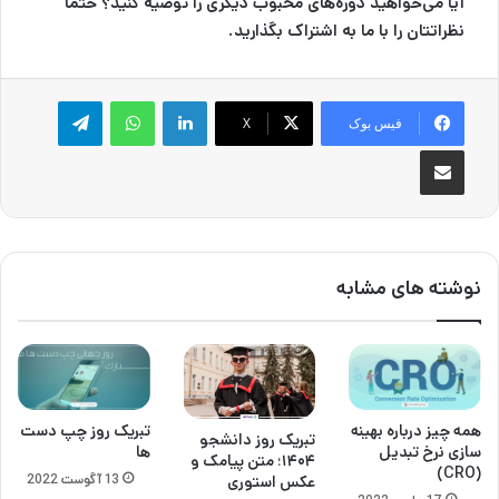
آیا می‌خواهید دوره‌های محبوب دیگری را توصیه کنید؟ حتماً
نظراتتان را با ما به اشتراک بگذارید.
لینکدین
واتس آپ
تلگرام
فیس بوک
X
اشتراک گذاری از طریق ایمیل
نوشته های مشابه
همه چیز درباره بهینه
تبریک روز چپ دست
تبریک روز دانشجو
سازی نرخ تبدیل
ها
۱۴۰۴؛ متن پیامک و
(CRO)
13 آگوست 2022
عکس استوری