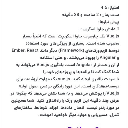
امتیاز: 4.5
مدت زمان: 2 ساعت و 38 دقیقه
پیش نیازها:
 دانش جاوا اسکریپت
Vue.js یک چارچوب جاوا اسکریپت است که اخیراً بسیار
محبوب شده است. بسیاری از ویژگی‌های مورد استفاده
توسط فریم‌ورک‌های (Framework) دیگر مانند Ember، React
و Angular را بهبود می‌بخشد. و حتی استفاده
از آن راحت‌تر از Angular است. یادگیری Vue.js می‌تواند به
شما کمک کند تا برنامه‌ها و پروژه‌های خود را
با سرعت بالاتری ایجاد کنید. vue.js یک مهارت ارزشمند برای
توسعه‌دهندگان است. این دوره رایگان یودمی اصول اولیه
Vue.js را پوشش می‌دهد و به شما نشان می‌دهد که چگونه در
عرض چند دقیقه این فریم ورک را راه‌اندازی کنید. شما همچنین
در مورد رندر لیست، اتصال داده‌ها، اجزاء، شرط ها، ساختارهای
کنترل، مسیریابی و موارد دیگر خواهید آموخت.