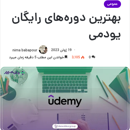
عمومی
بهترین دوره‌های رایگان
یودمی
19 ژوئن 2023
nima babapour
0
3,105
خواندن این مطلب 5 دقیقه زمان میبرد