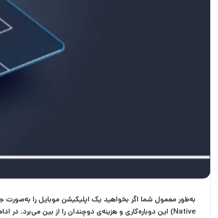
به‌طور معمول شما اگر بخواهید یک اپلیکیشن موبایل را به‌صورت جداگانه (با سوئیفت برای iOS و با کاتلین برای اندروید) عرضه کنید، باید دوبرابر ز
Native
) این دوباره‌کاری و هزینه‌ی دوچندان را از بین می‌برد. در اد