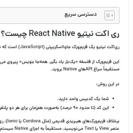
دسترسی سریع
ری‌ اکت نیتیو
React Native
چیست؟
ری‌اکت نیتیو یک فریم‌ورک جاوااسکریپتی (JavaScript) است که به شما اجازه می‌دهد با نوشتن کامپوننت‌های
این فریم‌ورک از فلسفه
«یک‌بار یاد بگیر، همه‌جا بنویس»
پیروی می‌ک
مستقیماً سراغ
APIهای Native
بروید.
در این روش:
شما یک
کدبیس واحد
دارید.
این کد (تا حدود ۹۰ درصد) به‌صورت هم‌زمان برای هر دو پلتفرم (اندروید و آیفون) خروجی می‌دهد که این موضوع به‌طور چشم‌گیری کارهای تکراری را کاهش می‌دهد.
برخلاف فریم‌ورک‌های هیبریدی قدیمی (مثل
Cordova
یا
Ionic
عنصر View یا Text می‌نویسید، مستقیماً به اجزای Native سیستم‌عامل تبدیل می‌شود.