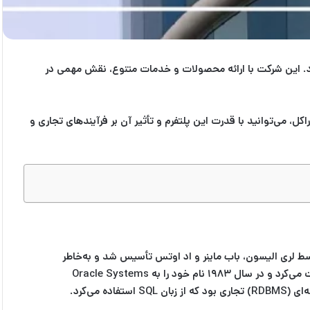
رد. این شرکت با ارائه محصولات و خدمات متنوع، نقش مهمی در
ل، می‌توانید با قدرت این پلتفرم و تأثیر آن بر فرآیندهای تجاری و
 یک شرکت چندملیتی در زمینه فناوری کامپیوتری است که دفتر اصلی آن در آستین تگزاس قرار دارد. این شرکت در سال ۱۹۷۷ توسط لری الیسون، باب ماینر و اد اوتس تأسیس شد و به‌خاطر
نرم‌افزارهای پایگاه داده و خدمات رایانش ابری خود شهرت یافته است. اوراکل در ابتدا با نام Software Development Laboratories فعالیت می‌کرد و در سال ۱۹۸۳ نام خود را به Oracle Systems