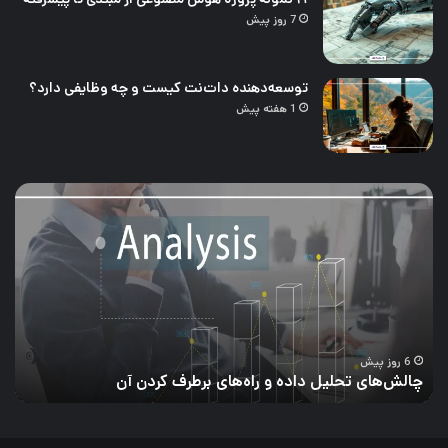
7 روز پیش
توسعه‌دهنده دات‌نت کیست و چه وظایفی دارد؟
1 هفته پیش
چالش‌های
۲۱
تحلیل
نمو
داده
پرو
و
هو
راه‌های
مصن
برطرف
از
کردن
مبت
آن
تا
پیش
6 روز پیش
چالش‌های تحلیل داده و راه‌های برطرف کردن آن
۲۱ نمونه پروژه هوش