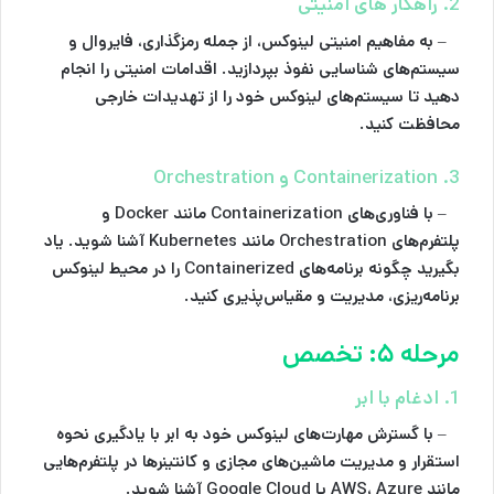
2. راهکار‌ های امنیتی
– به مفاهیم امنیتی لینوکس، از جمله رمزگذاری، فایروال و
سیستم‌های شناسایی نفوذ بپردازید. اقدامات امنیتی را انجام
دهید تا سیستم‌های لینوکس خود را از تهدیدات خارجی
محافظت کنید.
3. Containerization و Orchestration
– با فناوری‌های Containerization مانند Docker و
پلتفرم‌های Orchestration مانند Kubernetes آشنا شوید. یاد
بگیرید چگونه برنامه‌های Containerized را در محیط لینوکس
برنامه‌ریزی، مدیریت و مقیاس‌پذیری کنید.
مرحله ۵: تخصص
1. ادغام با ابر
– با گسترش مهارت‌های لینوکس خود به ابر با یادگیری نحوه
استقرار و مدیریت ماشین‌های مجازی و کانتینرها در پلتفرم‌هایی
مانند AWS، Azure یا Google Cloud آشنا شوید.