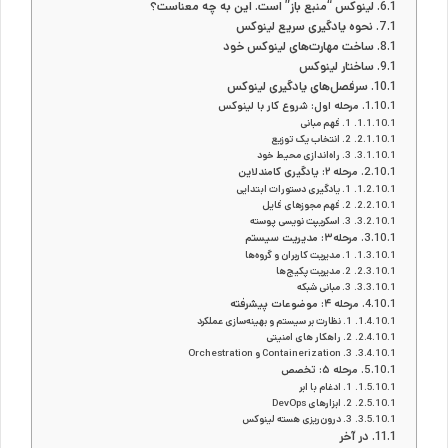
لینوکس “منبع باز” است. این به چه معناست؟
نحوه یادگیری سریع لینوکس
ساخت مهارت‌های لینوکس خود
ساختار لینوکس
سرفصل‌های یادگیری لینوکس
مرحله اول: شروع کار با لینوکس
1. فهم مبانی
2. انتخاب یک توزیع
3. راه‌اندازی محیط خود
مرحله ۲: یادگیری کامندلاین
1. یادگیری دستورات ابتدایی
2. فهم مجوزهای فایل
3. اسکریپت نویسی پوسته
مرحله۳: مدیریت سیستم
1. مدیریت کاربران و گروه‌ها
2. مدیریت پکیج‌ها
3. مبانی شبکه
مرحله ۴: موضوعات پیشرفته
1. نظارت بر سیستم و بهینه‌سازی عملکرد
2. راهکار‌ های امنیتی
3. Containerization و Orchestration
مرحله ۵: تخصص
1. ادغام با ابر
2. ابزارهای DevOps
3. درون‌ریزی هسته لینوکس
در آخر