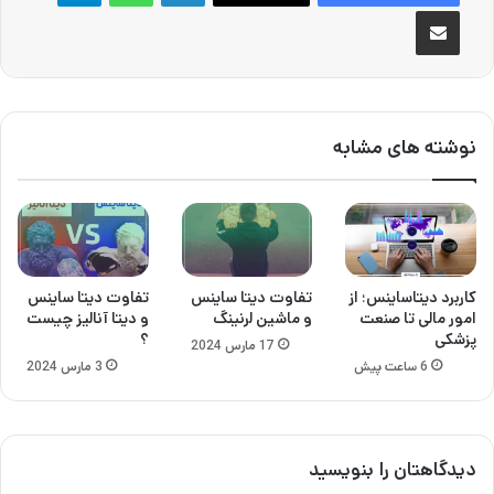
اشتراک گذاری از طریق ایمیل
نوشته های مشابه
کاربرد دیتاساینس؛ از
تفاوت دیتا ساینس
تفاوت دیتا ساینس
امور مالی تا صنعت
و ماشین لرنینگ
و دیتا آنالیز چیست
پزشکی
؟
17 مارس 2024
6 ساعت پیش
3 مارس 2024
دیدگاهتان را بنویسید