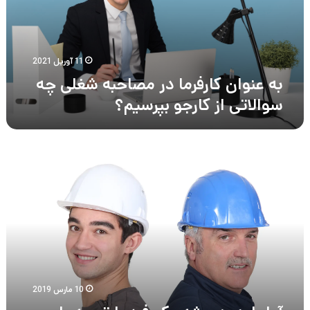
شغلی
چه
سوالاتی
از
کارجو
11 آوریل 2021
بپرسیم؟
به عنوان کارفرما در مصاحبه شغلی چه
سوالاتی از کارجو بپرسیم؟
آیا
باید
همیشه
یک
فرد
با
تجربه
را
استخدام
کنیم؟
10 مارس 2019