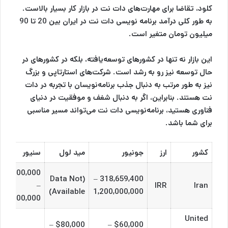
کلود، تقاضا برای مهارت‌های دات نت در بازار کار بسیار بالاست.
به طور کلی درآمد برنامه نویسی دات نت در ایران بین 20 تا 90
میلیون تومان متغیر است.
این بازار نه تنها در کشورهای توسعه‌یافته، بلکه در کشورهای در
حال توسعه نیز رو به رشد است. شرکت‌های استارتاپی و بزرگ
نیز به طور مرتب به دنبال جذب برنامه‌نویسان با تجربه در دات
نت هستند. بنابراین، اگر به دنبال شغف و موفقیت در دنیای
فناوری هستید، برنامه‌نویسی دات نت می‌تواند مسیر مناسبی
برای شما باشد.
کشور
ارز
جونیور
مید لول
سنیور
200,000,000
(Data Not
318,659,400 –
–
IRR
Iran
Available)
1,200,000,000
700,000,000
United
$80,000 –
$60,000 –