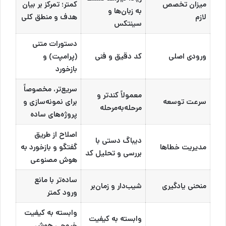
میزان تخصص
کمتر؛ تمرکز بر بیان
به زبان‌ها و
لازم
هدف و منطق کلی
سینتکس
دستورات متنی
ورودی اصلی
کد دقیق و فنی
(پرامپت) و
بازخورد
سریع‌تر، مخصوصاً
معمولاً کندتر و
سرعت توسعه
برای نمونه‌سازی و
مرحله‌به‌مرحله
پروژه‌های ساده
اصلاح از طریق
دیباگ دستی با
مدیریت خطاها
گفتگو و بازخورد به
بررسی و تحلیل کد
هوش مصنوعی
ساده‌تر با مانع
منحنی یادگیری
شیب‌دار و زمان‌بر
ورود کمتر
وابسته به کیفیت
وابسته به کیفیت
خروجی هوش