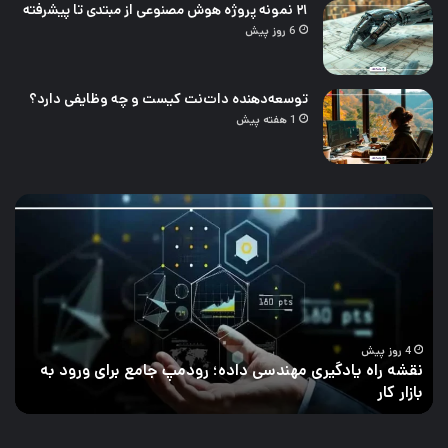
۲۱ نمونه پروژه هوش مصنوعی از مبتدی تا پیشرفته
6 روز پیش
توسعه‌دهنده دات‌نت کیست و چه وظایفی دارد؟
1 هفته پیش
چالش‌های
۲۱
تحلیل
نمو
داده
پرو
و
هو
راه‌های
مصن
برطرف
از
کردن
مبت
آن
تا
پیش
5 روز پیش
چالش‌های تحلیل داده و راه‌های برطرف کردن آن
۲۱ نمونه پروژه هوش