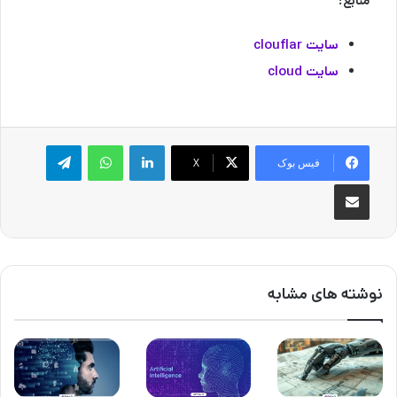
منابع:
سایت clouflar
سایت cloud
لینکدین
واتس آپ
تلگرام
فیس بوک
X
اشتراک گذاری از طریق ایمیل
نوشته های مشابه