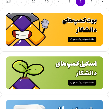
«
1
2
3
»
10
20
...
انتها