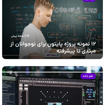
پروژه
پایتون
برای
نوجوانان
از
مبتدی
تا
پیشرفته
2 هفته پیش
۱۲ نمونه پروژه پایتون برای نوجوانان از
مبتدی تا پیشرفته
بازار
کار
علم داده
و
درآمد
مهندس
داده
در
ایران