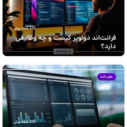
وظایفی
دارد؟
2 هفته پیش
فرانت‌اند دولوپر کیست و چه وظایفی
دارد؟
۱۵
نمونه
علم داده
پروژه
مهندسی
داده
از
مبتدی
تا
پیشرفته
2 هفته پیش