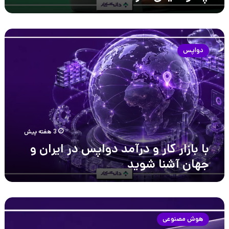
با
بازار
دواپس
کار
و
درآمد
دواپس
در
ایران
و
جهان
3 هفته پیش
آشنا
با بازار کار و درآمد دواپس در ایران و
شوید
جهان آشنا شوید
با
چالش‌های
هوش مصنوعی
هوش