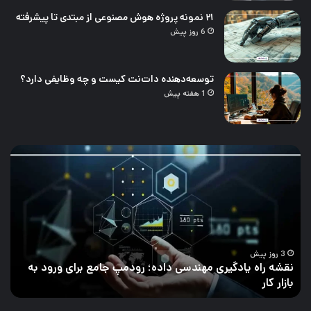
۲۱ نمونه پروژه هوش مصنوعی از مبتدی تا پیشرفته
6 روز پیش
توسعه‌دهنده دات‌نت کیست و چه وظایفی دارد؟
1 هفته پیش
نقشه
چال
راه
تحل
یادگیری
داد
مهندسی
و
داده؛
راه‌
رودمپ
برط
جامع
کرد
برای
آن
3 روز پیش
نقشه راه یادگیری مهندسی داده؛ رودمپ جامع برای ورود به
ورود
بازار کار
چ
به
بازار