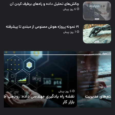
چالش‌های تحلیل داده و راه‌های برطرف کردن آن
6 روز پیش
۲۱ نمونه پروژه هوش مصنوعی از مبتدی تا پیشرفته
7 روز پیش
نقشه
چال
راه
تحل
یادگیری
داد
مهندسی
و
داده؛
راه‌
رودمپ
برط
جامع
کرد
برای
آن
5 روز پیش
نقشه راه یادگیری مهندسی داده؛ رودمپ جامع برای ورود به
ورود
بازار کار
چ
به
بازار
کار