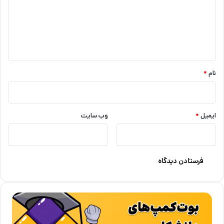
گ
ا
ه
*
نام
*
ایمیل
*
وب‌ سایت